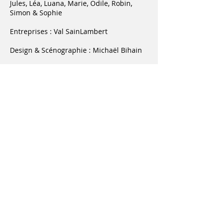
Jules, Léa, Luana, Marie, Odile, Robin,
Simon & Sophie
Entreprises : Val SainLambert
Design & Scénographie : Michaël Bihain
Remerciements :
Le Grand Curtius
Jean-Marc Gay - Direction de la Culture,
des Musées et du Tourisme
Marie Remacle, attachée - Cabinet de la
Culture & des Relations interculturelles
Ville de Liège
2012